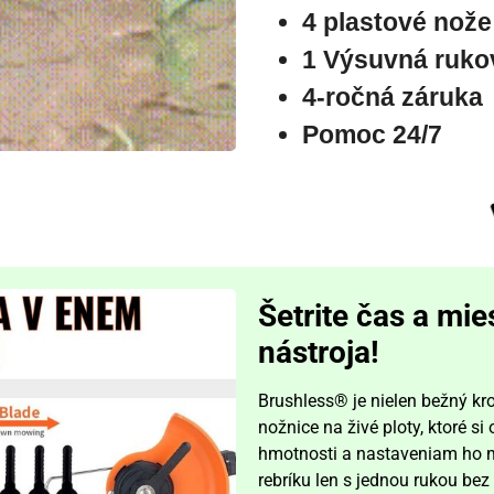
4 plastové nože
1 Výsuvná ruko
4-ročná záruka
Pomoc 24/7
Šetrite čas a mi
nástroja!
Brushless® je nielen bežný kro
nožnice na živé ploty, ktoré si
hmotnosti a nastaveniam ho m
rebríku len s jednou rukou be