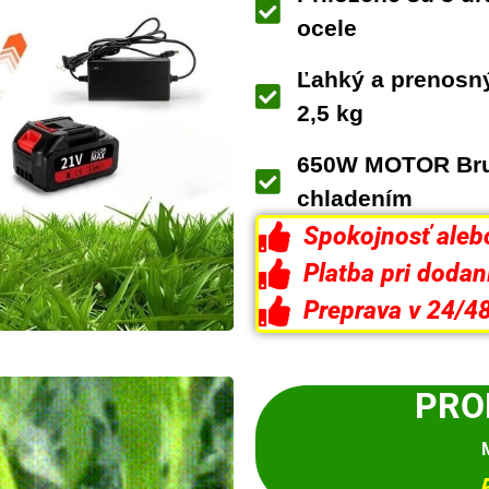
ocele
Ľahký a prenosn
2,5 kg
650W MOTOR
Br
chladením
Spokojnosť alebo
Platba pri dodan
Preprava v 24/4
PRO