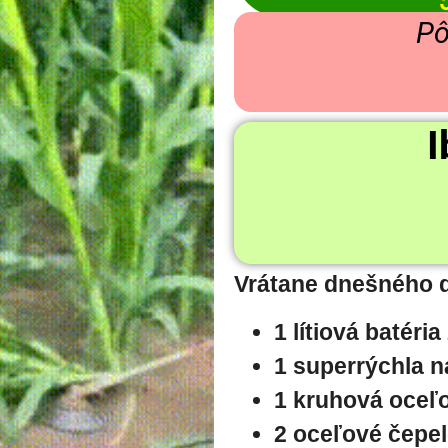
Pô
I
Vrátane dnešného 
1 lítiová batéria
1 superrýchla n
1 kruhová oceľ
2 oceľové čepe