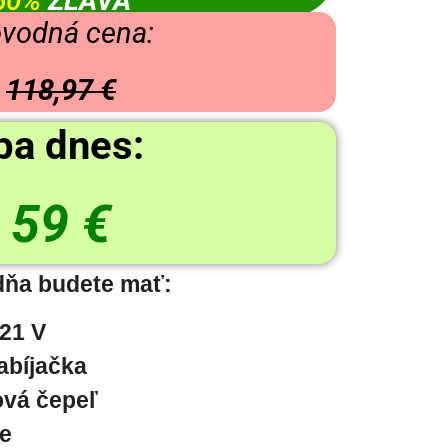
50%
ZĽAVA
vodná cena:
118,97 €
ba dnes:
59 €
dňa budete mať:
 21 V
abíjačka
ová čepeľ
le