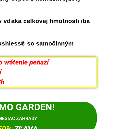
ý
vďaka celkovej hmotnosti iba
ushless® so samočinným
 vrátenie peňazí
í
8h
MO GARDEN!
MESIAC ZÁHRADY