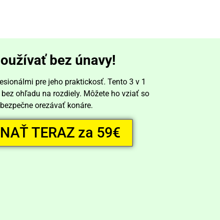
oužívať bez únavy!
sionálmi pre jeho praktickosť. Tento 3 v 1
 bez ohľadu na rozdiely. Môžete ho vziať so
i bezpečne orezávať konáre.
NAŤ TERAZ za 59€