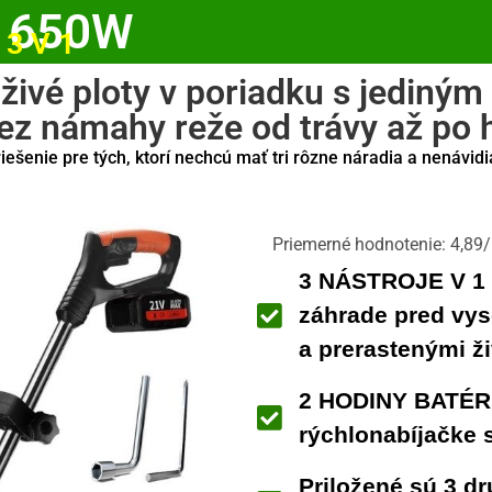
 650W
3 V 1
 živé ploty v poriadku s jedin
bez námahy reže od trávy až po
riešenie pre tých, ktorí nechcú mať tri rôzne náradia a nenávid
Priemerné hodnotenie: 4,89
3 NÁSTROJE V 1
záhrade pred vys
a prerastenými ž
2 HODINY BATÉR
rýchlonabíjačke 
Priložené sú 3 dr