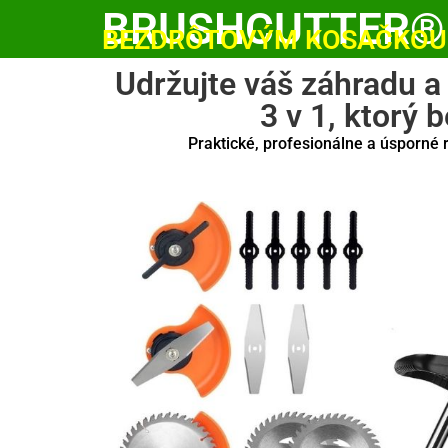
BRUSHCUTTER®
BEZDRÔTOVÝM KOSAČKOU 
Udržujte váš záhradu a
3 v 1, ktorý 
Praktické, profesionálne a úsporné 