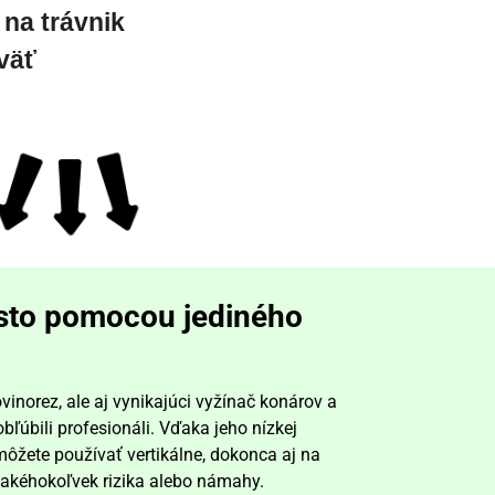
 na trávnik
väť
esto pomocou jediného
vinorez, ale aj vynikajúci vyžínač konárov a
 obľúbili profesionáli. Vďaka jeho nízkej
ôžete používať vertikálne, dokonca aj na
z akéhokoľvek rizika alebo námahy.