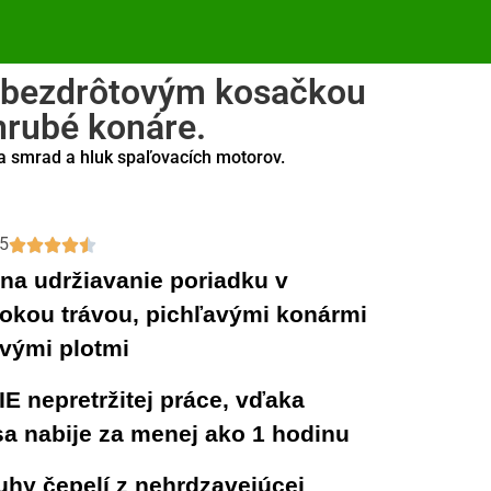
ým bezdrôtovým kosačkou
 hrubé konáre.
ia smrad a hluk spaľovacích motorov.
/5
na udržiavanie poriadku v
okou trávou, pichľavými konármi
ivými plotmi
IE
nepretržitej práce, vďaka
sa nabije za menej ako 1 hodinu
uhy čepelí
z nehrdzavejúcej