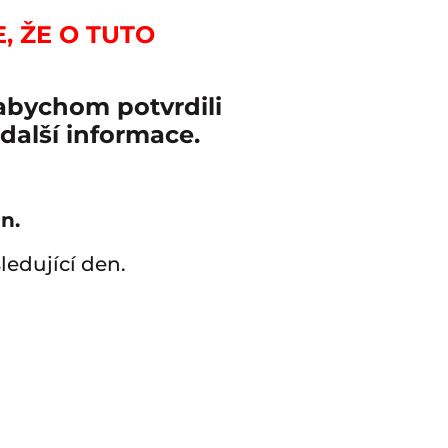
, ŽE O TUTO
 abychom potvrdili
alší informace.
n.
edující den.