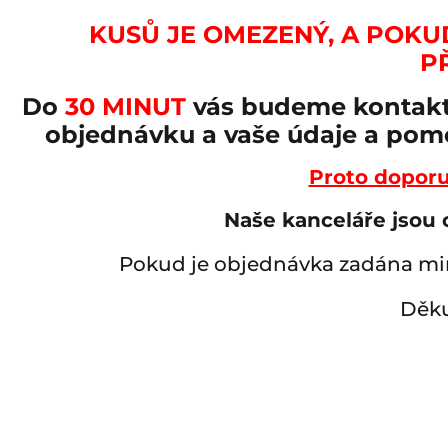
KUSŮ JE OMEZENÝ, A POKU
P
Do
30 MINUT
vás budeme kontakt
objednávku a vaše údaje a pomo
Proto doporu
Naše kanceláře jsou 
Pokud je objednávka zadána mim
Děku