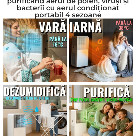
purificând aerul de polen, viruși și
bacterii cu aerul condiționat
portabil 4 sezoane