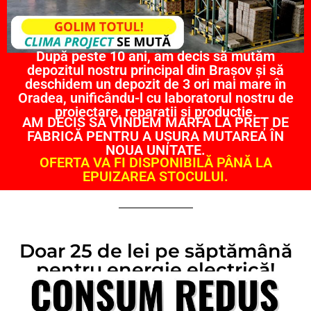
După peste 10 ani, am decis să mutăm
depozitul nostru principal din Brașov și să
deschidem un depozit de 3 ori mai mare în
Oradea, unificându-l cu laboratorul nostru de
proiectare, reparații și producție.
AM DECIS SĂ VINDEM MARFA LA PREȚ DE
FABRICĂ PENTRU A UȘURA MUTAREA ÎN
NOUA UNITATE.
OFERTA VA FI DISPONIBILĂ PÂNĂ LA
EPUIZAREA STOCULUI.
Doar 25 de lei pe săptămână
pentru energie electrică!