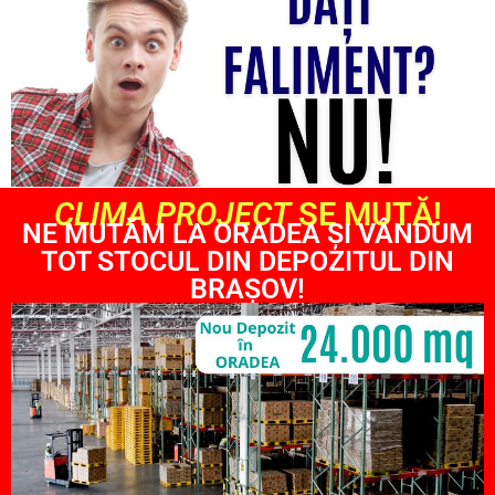
CLIMA PROJECT
SE MUTĂ!
NE MUTĂM LA ORADEA ȘI VÂNDUM
TOT STOCUL DIN DEPOZITUL DIN
BRAȘOV!