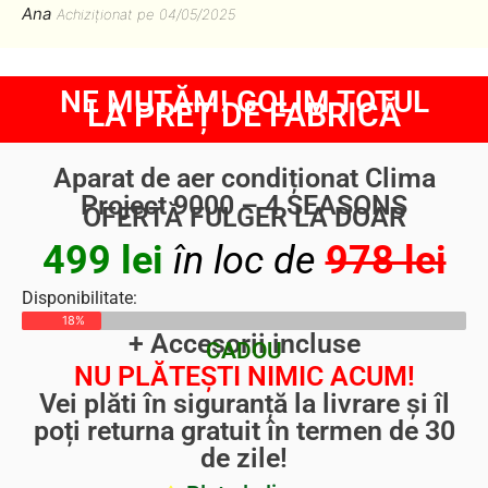
Ana
Achiziționat pe 04/05/2025
NE MUTĂM! GOLIM TOTUL
LA PREȚ DE FABRICĂ
Aparat de aer condiționat Clima
Project 9000 – 4 SEASONS
OFERTĂ FULGER LA DOAR
499 lei
în loc de
978 lei
Disponibilitate:
18%
+ Accesorii incluse
CADOU
NU PLĂTEȘTI NIMIC ACUM!
Vei plăti în siguranță la livrare și îl
poți returna gratuit în termen de 30
de zile!