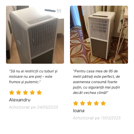
“Să nu ai restricții cu tuburi și
“Pentru casa mea de 95 de
motoare nu are preț – este
metri pătrați este perfect, de
frumos și puternic.”
asemenea consumă foarte
puțin, cu siguranță mai puțin
decât vechea climă!”
Alexandru
Achiziționat pe 04/05/2025
Ioana
Achiziționat pe 11/03/2025