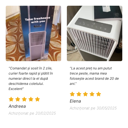
“Comandat și sosit în 2 zile,
“La acest preț nu am putut
curier foarte rapid și plătit în
trece peste, mama mea
numerar direct la el după
folosește acest brand de 20 de
deschiderea coletului.
ani.”
Excelent”
Elena
Andreea
Achiziționat pe 30/05/2025
Achiziționat pe 20/02/2025