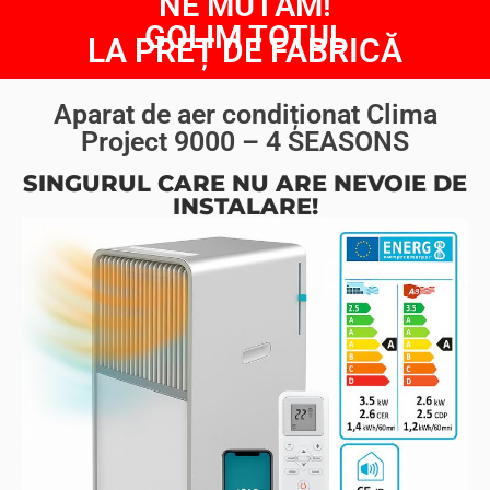
NE MUTĂM!
GOLIM TOTUL
LA PREȚ DE FABRICĂ
Aparat de aer condiționat Clima
Project 9000 – 4 SEASONS
SINGURUL CARE NU ARE NEVOIE DE
INSTALARE!