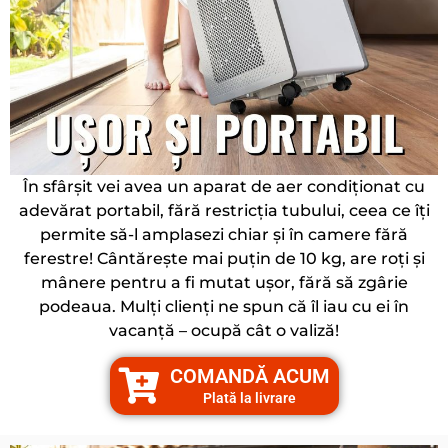
În sfârșit vei avea un aparat de aer condiționat cu
adevărat portabil, fără restricția tubului, ceea ce îți
permite să-l amplasezi chiar și în camere fără
ferestre! Cântărește mai puțin de 10 kg, are roți și
mânere pentru a fi mutat ușor, fără să zgârie
podeaua. Mulți clienți ne spun că îl iau cu ei în
vacanță – ocupă cât o valiză!
COMANDĂ ACUM
Plată la livrare