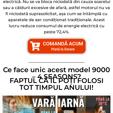
electrică. Nu se va bloca niciodată din cauza soarelui
sau a căldurii excesive de afară, astfel motorul nu va
fi niciodată suprasolicitat, așa cum se întâmplă cu
aparatele de aer condiționat tradiționale. Acest
lucru reduce consumul de energie electrică cu
peste 72,4%.
COMANDĂ ACUM
Plată la livrare
Ce face unic acest model 9000
– 4 SEASONS?
FAPTUL CĂ ÎL POȚI FOLOSI
TOT TIMPUL ANULUI!