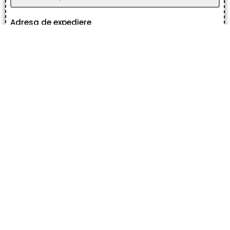
Adresa de expediere
Comandă acum
ATENȚIE: Oferta expiră!
Oferta curentă este valabilă doar pentru astăzi 09/08/2026 iar stocurile
sunt limitate – comandă cât mai repede!
Întrebări frecvente
Pot să testez produsul?