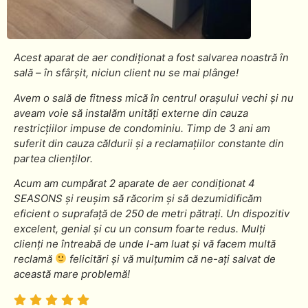
Acest aparat de aer condiționat a fost salvarea noastră în
sală – în sfârșit, niciun client nu se mai plânge!
Avem o sală de fitness mică în centrul orașului vechi și nu
aveam voie să instalăm unități externe din cauza
restricțiilor impuse de condominiu. Timp de 3 ani am
suferit din cauza căldurii și a reclamațiilor constante din
partea clienților.
Acum am cumpărat 2 aparate de aer condiționat 4
SEASONS și reușim să răcorim și să dezumidificăm
eficient o suprafață de 250 de metri pătrați. Un dispozitiv
excelent, genial și cu un consum foarte redus. Mulți
clienți ne întreabă de unde l-am luat și vă facem multă
reclamă
felicitări și vă mulțumim că ne-ați salvat de
această mare problemă!