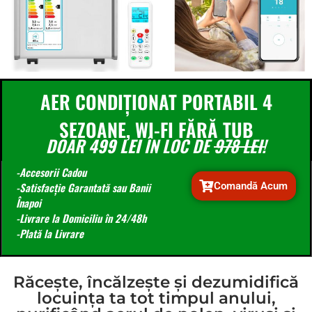
AER CONDIȚIONAT PORTABIL 4
SEZOANE, WI-FI FĂRĂ TUB
DOAR
499 LEI
ÎN LOC DE
978 LEI!
-Accesorii Cadou
Comandă Acum
-Satisfacție Garantată sau Banii
Înapoi
-Livrare la Domiciliu în 24/48h
-Plată la Livrare
Răcește, încălzește și dezumidifică
locuința ta tot timpul anului,