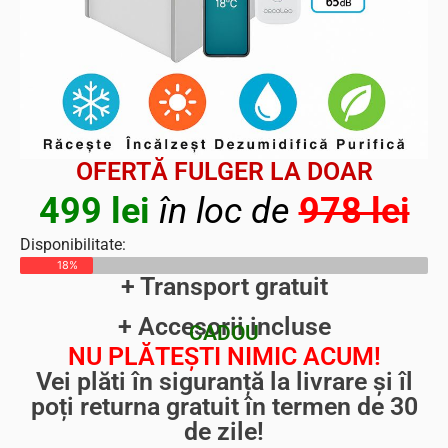
OFERTĂ FULGER LA DOAR
499 lei
în loc de
978 lei
Disponibilitate:
18%
+ Transport gratuit
+ Accesorii incluse
CADOU
NU PLĂTEȘTI NIMIC ACUM!
Vei plăti în siguranță la livrare și îl
poți returna gratuit în termen de 30
de zile!