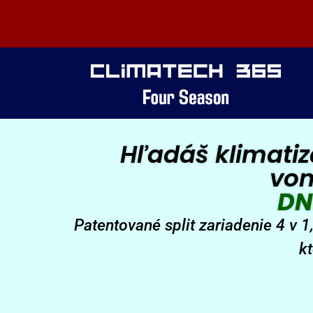
Hľadáš klimatiz
von
DN
Patentované split zariadenie 4 v 1
kt