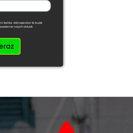
ní balíka. Náš operátor ťa bude
ovedanie tvojich otázok.
teraz