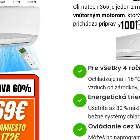
Climatech 365 je jeden z m
vnútorným motorom,
ktorý
prichádza pripravený na ok
Pre všetky 4 ro
Ochladzuje na +16 °C
vzduch od zárodkov, b
Energetická tri
Ušetríte až 80 % nák
bežné systémy chlad
Ovládanie cez W
Môžeš ho naprogram