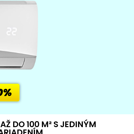
0%
 AŽ DO 100 M² S JEDINÝM
ARIADENÍM