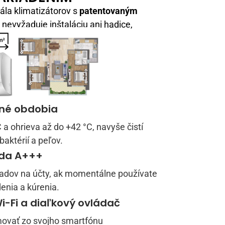
ála klimatizátorov s
patentovaným
 nevyžaduje inštaláciu ani hadice,
amžité použitie.
čné obdobia
 a ohrieva až do +42 °C, navyše čistí
aktérií a peľov.
eda A+++
ladov na účty, ak momentálne používate
enia a kúrenia.
i-Fi a diaľkový ovládač
ovať zo svojho smartfónu