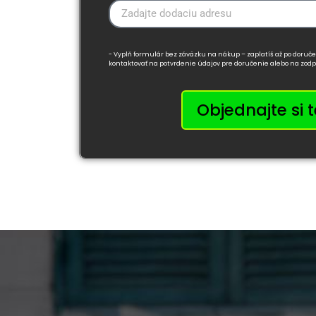
- Vyplň formulár bez záväzku na nákup – zaplatíš až po doruče
kontaktovať na potvrdenie údajov pre doručenie alebo na zodp
Objednajte si 