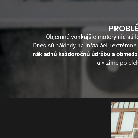
PROBL
Objemné vonkajšie motory nie sú le
Dnes sú náklady na inštaláciu extrémne
nákladnú každoročnú údržbu a obmedze
a v zime po ele