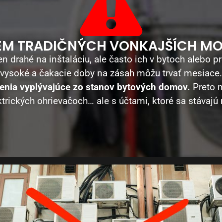
ÉM TRADIČNÝCH VONKAJŠÍCH M
n drahé na inštaláciu, ale často ich v bytoch alebo
 vysoké a čakacie doby na zásah môžu trvať mesiace
nia vyplývajúce zo stanov bytových domov.
Preto m
ktrických ohrievačoch… ale s účtami, ktoré sa stávajú