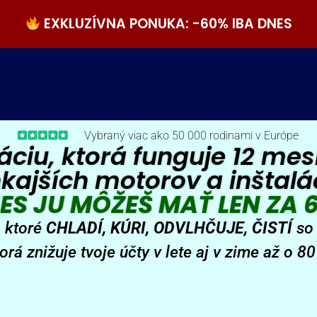
EXKLUZÍVNA PONUKA: -60% IBA DNES
Vybraný viac ako 50 000 rodinami v Európe
áciu, ktorá funguje 12 mes
kajších motorov a inštalá
ES JU MÔŽEŠ MAŤ LEN ZA 
, ktoré
CHLADÍ, KÚRI, ODVLHČUJE, ČISTÍ
so 
orá znižuje tvoje účty v lete aj v zime až o 8