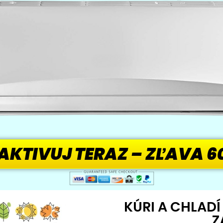
AKTIVUJ TERAZ – ZĽAVA 6
KÚRI A CHLADÍ
Z