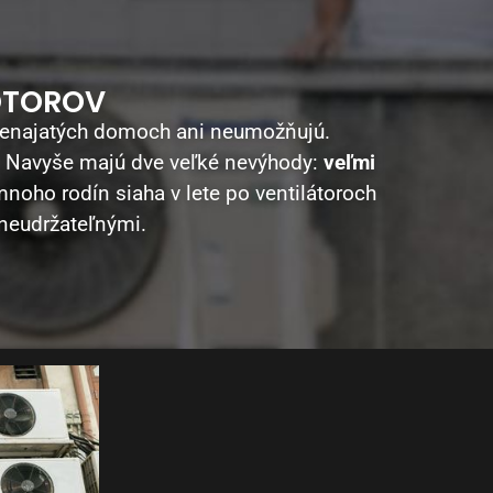
OTOROV
 prenajatých domoch ani neumožňujú.
. Navyše majú dve veľké nevýhody:
veľmi
noho rodín siaha v lete po ventilátoroch
 neudržateľnými.