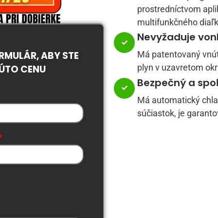
prostredníctvom apl
multifunkčného diaľk
Nevyžaduje vonk
MULÁR, ABY STE
Má patentovaný vnút
plyn v uzavretom okru
TÚTO CENU
Bezpečný a spoľ
Má automatický chlad
súčiastok, je garanto