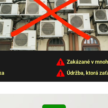
Zakázané v mnoh
ka
Údržba, ktorá zať