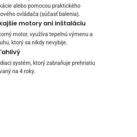
ikácie alebo pomocou praktického
ového ovládača (súčasť balenia).
ajšie motory ani inštaláciu
orný motor, využíva tepelnú výmenu a
hu, ktorý sa nikdy nevybije.
ahlivý
iaci systém, ktorý zabraňuje prehriatiu
vaný na 4 roky.