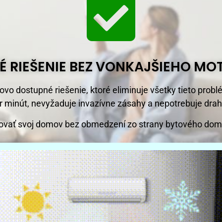
É RIEŠENIE BEZ VONKAJŠIEHO MO
vo dostupné riešenie, ktoré eliminuje všetky tieto prob
ár minút, nevyžaduje invazívne zásahy a nepotrebuje drah
vať svoj domov bez obmedzení zo strany bytového domu