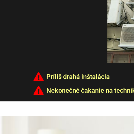
Príliš drahá inštalácia
Nekonečné čakanie na techni