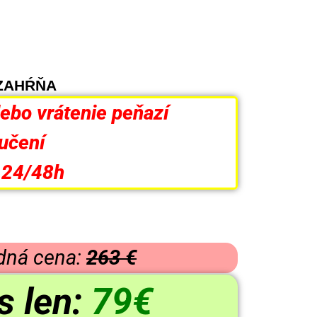
v ZAHŔŇA
ebo vrátenie peňazí
ručení
 24/48h
dná cena:
263 €
 len:
79€