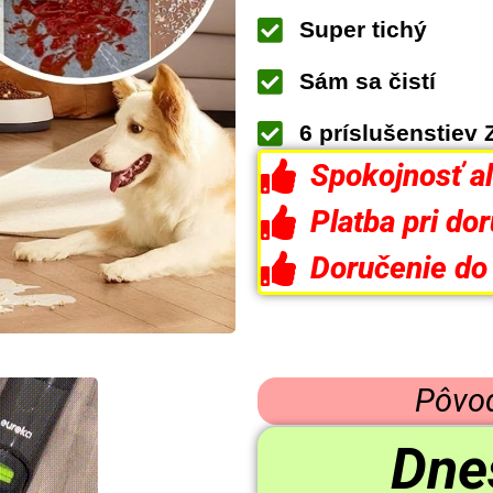
Super tichý
Sám sa čistí
6 príslušenstie
Spokojnosť al
Platba pri do
Doručenie do
Pôvo
Dnes