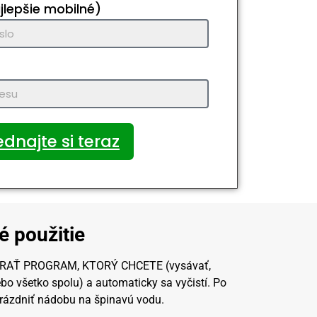
jlepšie mobilné)
dnajte si teraz
 použitie
 VYBRAŤ PROGRAM, KTORÝ CHCETE (vysávať,
ebo všetko spolu) a automaticky sa vyčistí. Po
rázdniť nádobu na špinavú vodu.