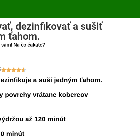
ť, dezinfikovať a sušiť
ým ťahom.
í sám! Na čo čakáte?
5
ezinfikuje a suší jedným ťahom.
ky povrchy vrátane kobercov
 výdržou až 120 minút
20 minút