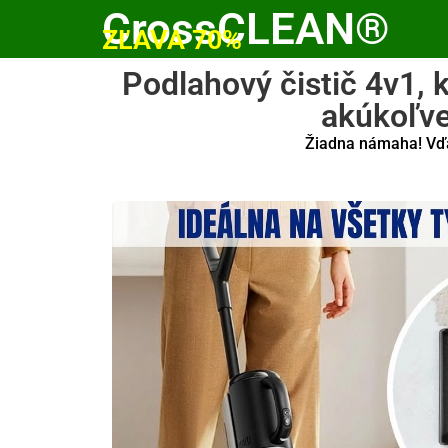
CrossCLEAN®
ZĽAVA 70%
Podlahový čistič 4v1, 
akúkoľve
Žiadna námaha! Vďak