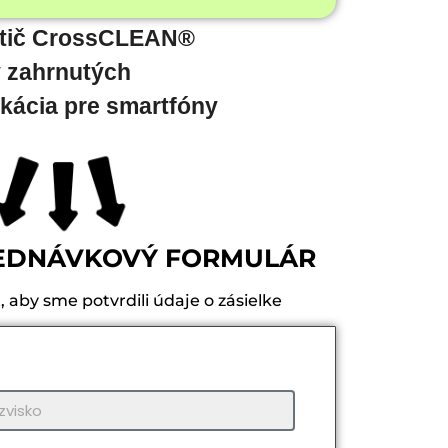
stič CrossCLEAN®
v zahrnutých
ikácia pre smartfóny
EDNÁVKOVÝ FORMULÁR
aby sme potvrdili údaje o zásielke