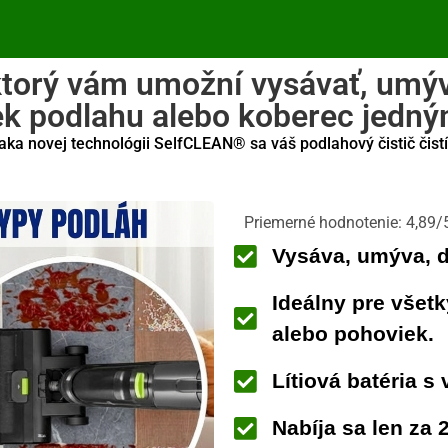
ktorý vám umožní vysávať, umýva
k podlahu alebo koberec jedn
a novej technológii SelfCLEAN® sa váš podlahový čistič čist
Priemerné hodnotenie: 4,89/
Vysáva, umýva, d
Ideálny pre všet
alebo pohoviek.
Lítiová batéria s
Nabíja sa len za 