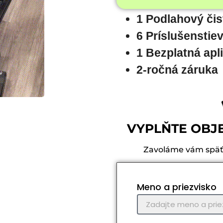
1 Podlahový či
6 Príslušenstie
1 Bezplatná apl
2-ročná záruka
VYPLŇTE OBJ
Zavoláme vám späť, 
Meno a priezvisko