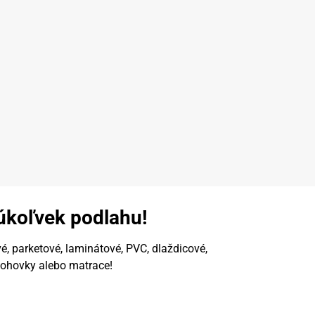
úkoľvek podlahu!
é, parketové, laminátové, PVC, dlaždicové,
pohovky alebo matrace!