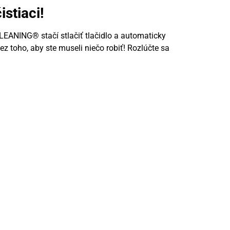
stiaci!
LEANING® stačí stlačiť tlačidlo a automaticky
e bez toho, aby ste museli niečo robiť! Rozlúčte sa