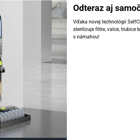
Odteraz aj samoči
Vďaka novej technológii SelfC
sterilizuje filtre, valce, trubic
s námahou!