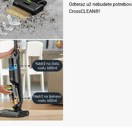
Odteraz už nebudete potrebova
CrossCLEAN®!