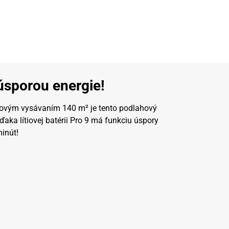
 úsporou energie!
kovým vysávaním 140 m² je tento podlahový
ka lítiovej batérii Pro 9 má funkciu úspory
minút!