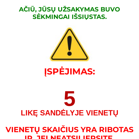
AČIŪ, JŪSŲ UŽSAKYMAS BUVO
SĖKMINGAI IŠSIŲSTAS.
ĮSPĖJIMAS:
5
LIKĘ SANDĖLYJE VIENETŲ
VIENETŲ SKAIČIUS YRA RIBOTAS
IR, JEI NEATSILIEPSITE,