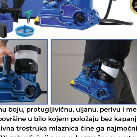
u boju, protugljivičnu, uljanu, perivu i me
 površine u bilo kojem položaju bez kapan
vna trostruka mlaznica čine ga najmoćniji