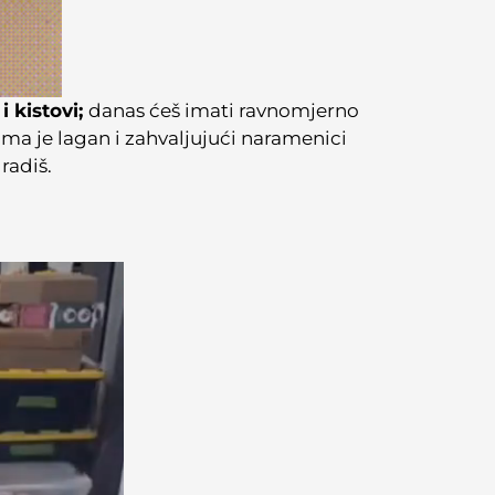
i kistovi;
danas ćeš imati ravnomjerno
oma je lagan i zahvaljujući naramenici
radiš.