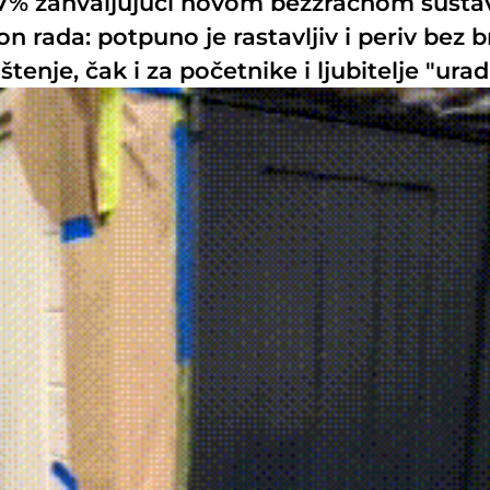
27% zahvaljujući novom bezzračnom susta
 rada: potpuno je rastavljiv i periv bez b
tenje, čak i za početnike i ljubitelje "ura