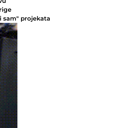
vu
rige
di sam" projekata