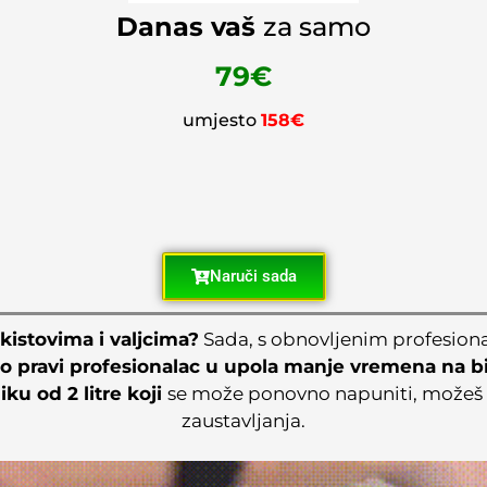
Danas vaš
za samo
79€
umjesto
158€
Naruči sada
kistovima i valjcima?
Sada, s obnovljenim profesion
o pravi profesionalac u upola manje vremena na bil
ku od 2 litre koji
se može ponovno napuniti, možeš o
zaustavljanja.