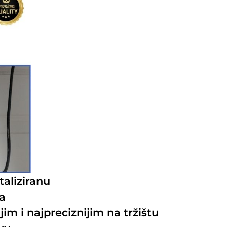
taliziranu
ja
m i najpreciznijim na tržištu