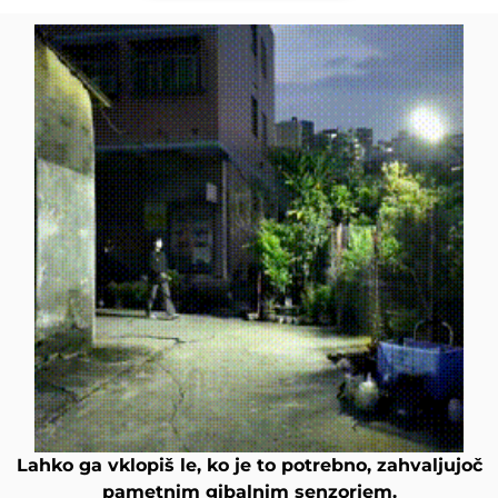
Lahko ga vklopiš le, ko je to potrebno, zahvaljujoč
pametnim gibalnim senzorjem.