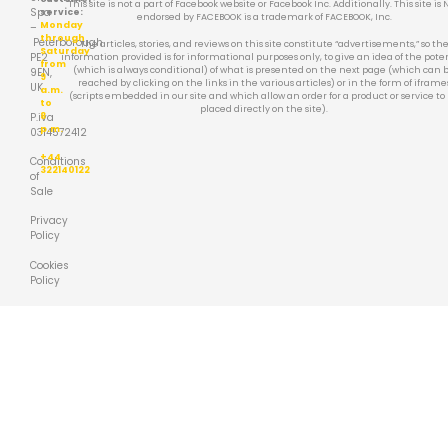
This site is not a part of Facebook website or Facebook Inc. Additionally. This site is 
Spa
service:
endorsed by FACEBOOK is a trademark of FACEBOOK, Inc.
Monday
–
through
Peterborough
The articles, stories, and reviews on this site constitute “advertisements,” so th
Saturday
PE2
information provided is for informational purposes only, to give an idea of the pote
from
(which is always conditional) of what is presented on the next page (which can 
9EN,
9
reached by clicking on the links in the various articles) or in the form of iframe
UK
a.m.
(scripts embedded in our site and which allow an order for a product or service to
to
placed directly on the site).
P.iva
8
p.m.
0314572412
+44
Conditions
322140122
of
Sale
Privacy
Policy
Cookies
Policy