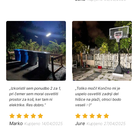
„Izkoristil sem ponudbo 2 za 1,
„Toliko moči! Končno mi je
pri čemer sem moral osvetliti
uspelo osvetliti zadnji del
prostor za koš, ker tam ni
hišice na plaži, otroci bodo
elektrike. Res dobro.“
veseli :-)“
Marko
Jure
Kupljeno 14/04/2025
Kupljeno 27/04/2025