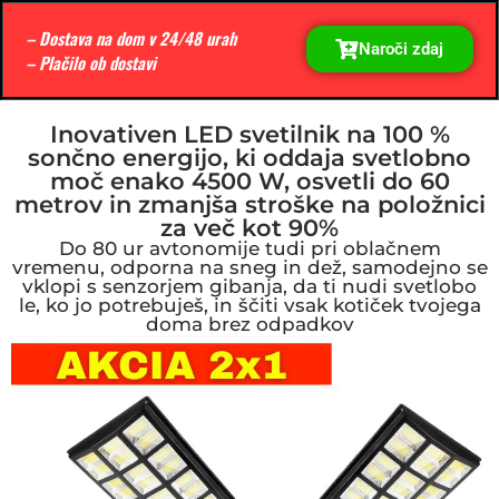
– Dostava na dom v 24/48 urah
Naroči zdaj
– Plačilo ob dostavi
Inovativen LED svetilnik na 100 %
sončno energijo, ki oddaja svetlobno
moč enako 4500 W, osvetli do 60
metrov in zmanjša stroške na položnici
za več kot 90%
Do 80 ur avtonomije tudi pri oblačnem
vremenu, odporna na sneg in dež, samodejno se
vklopi s senzorjem gibanja, da ti nudi svetlobo
le, ko jo potrebuješ, in ščiti vsak kotiček tvojega
doma brez odpadkov