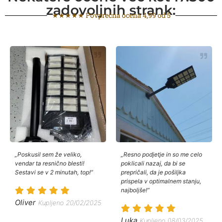
zadovoljnih strank:
★★★★★ Povprečna ocena 4,99 od 5
„Poskusil sem že veliko,
„Resno podjetje in so me celo
vendar ta resnično blesti!
poklicali nazaj, da bi se
Sestavi se v 2 minutah, top!“
prepričali, da je pošiljka
prispela v optimalnem stanju,
najboljše!“
Oliver
Kupljeno 20/02/2025
Luka
Kupljeno 08/03/2025