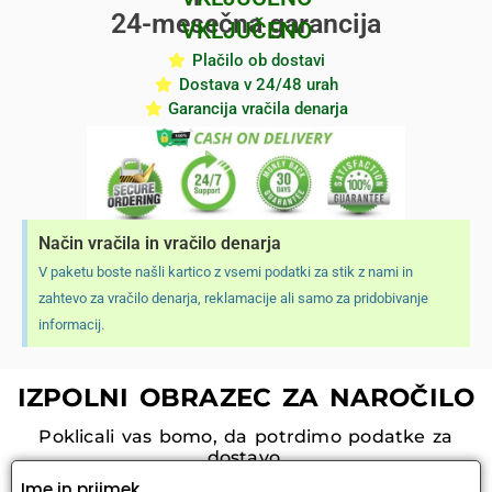
24-mesečna garancija
VKLJUČENO
Plačilo ob dostavi
Dostava v 24/48 urah
Garancija vračila denarja
Način vračila in vračilo denarja
V paketu boste našli kartico z vsemi podatki za stik z nami in
zahtevo za vračilo denarja, reklamacije ali samo za pridobivanje
informacij.
IZPOLNI OBRAZEC ZA NAROČILO
Poklicali vas bomo, da potrdimo podatke za
dostavo.
Ime in priimek