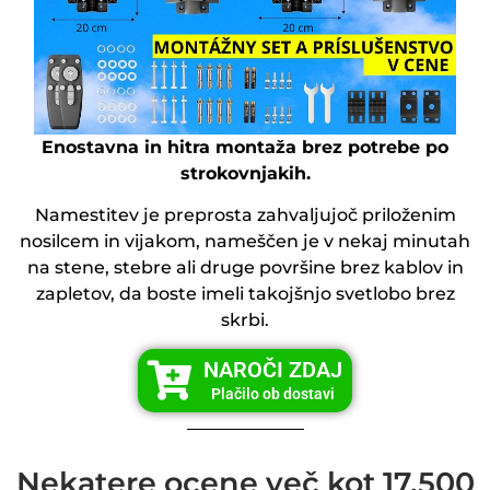
Enostavna in hitra montaža brez potrebe po
strokovnjakih.
Namestitev je preprosta zahvaljujoč priloženim
nosilcem in vijakom, nameščen je v nekaj minutah
na stene, stebre ali druge površine brez kablov in
zapletov, da boste imeli takojšnjo svetlobo brez
skrbi.
NAROČI ZDAJ
Plačilo ob dostavi
Nekatere ocene več kot 17.500