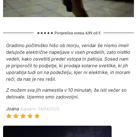
★★★★★ Povprečna ocena 4,99 od 5
Gradimo počitniško hišo ob morju, vendar še nismo imeli
delujoče električne napeljave v vseh predelih, zato nismo
vedeli, kako osvetliti predel vstopa in patioja. Sosed nam
je priporočil to podjetje, ki prodaja solarne svetilke, ki jih
uporablja tudi on na podeželju, kjer ni elektrike, in moram
reči, da nas je res rešil.
Z možem sva jih namestila v 10 minutah, že isti večer so
delovale. Izjemno smo zadovoljni.
Joana
Kupljeno 04/04/2025