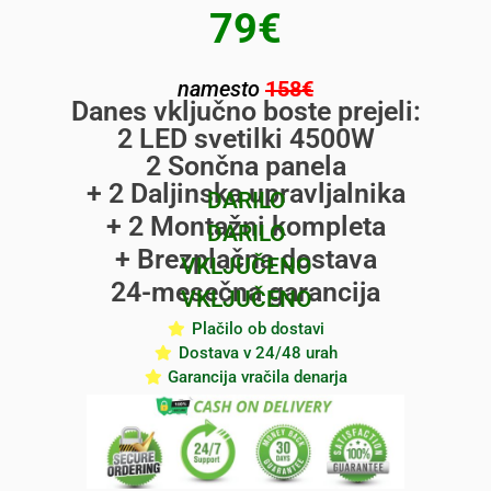
79€
namesto
158€
Danes vključno boste prejeli:
2 LED svetilki 4500W
2 Sončna panela
+ 2 Daljinska upravljalnika
DARILO
+ 2 Montažni kompleta
DARILO
+ Brezplačna dostava
VKLJUČENO
24-mesečna garancija
VKLJUČENO
Plačilo ob dostavi
Dostava v 24/48 urah
Garancija vračila denarja