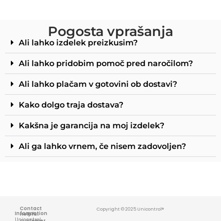
Pogosta vprašanja
Ali lahko izdelek preizkusim?
Ali lahko pridobim pomoč pred naročilom?
Ali lahko plačam v gotovini ob dostavi?
Kako dolgo traja dostava?
Kakšna je garancija na moj izdelek?
Ali ga lahko vrnem, če nisem zadovoljen?
Contact
Copyright © 2025 Unicontrol®
Information
Helpful
Unicontrol
customer