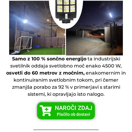
Samo z 100 % sončno energijo
ta industrijski
svetilnik oddaja svetlobno moč enako 4500 W,
osvetli do 60 metrov z močnim,
enakomernim in
kontinuiranim svetlobnim tokom, pri čemer
zmanjša porabo za 92 % v primerjavi s starimi
sistemi, ki opravljajo isto nalogo.
NAROČI ZDAJ
Plačilo ob dostavi