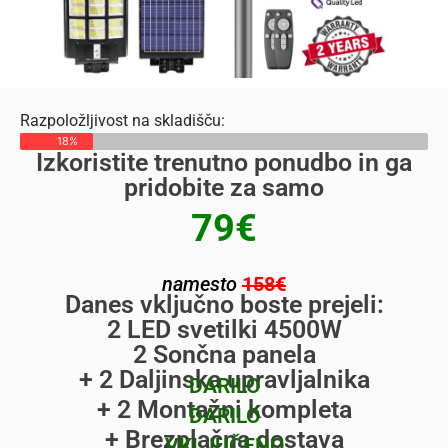
Razpoložljivost na skladišču:
18%
Izkoristite trenutno ponudbo in ga
pridobite za samo
79€
namesto
158€
Danes vključno boste prejeli:
2 LED svetilki 4500W
2 Sončna panela
+ 2 Daljinska upravljalnika
DARILO
+ 2 Montažni kompleta
DARILO
+ Brezplačna dostava
VKLJUČENO