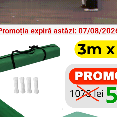
Promoția expiră astăzi: 07/08/202