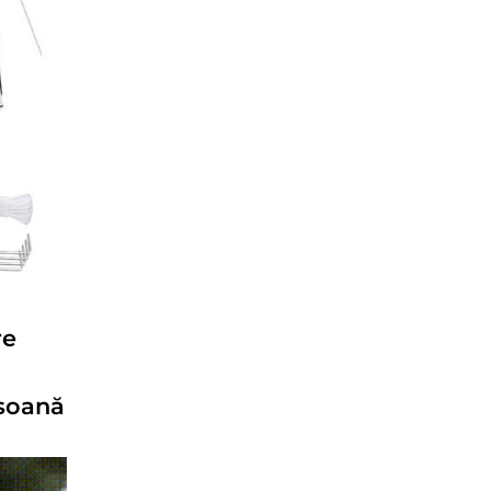
re
rsoană