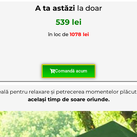
A ta astăzi
la doar
539 lei
în loc de
1078 lei
Comandă acum
eală pentru relaxare și petrecerea momentelor plăcute 
același timp de soare oriunde.