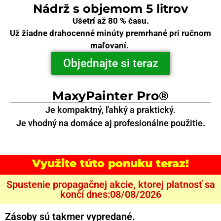
Nádrž s objemom 5 litrov
Ušetrí až 80 % času.
Už žiadne drahocenné minúty premrhané pri ručnom
maľovaní.
Objednajte si teraz
MaxyPainter Pro®
Je kompaktný, ľahký a praktický.
Je vhodný na domáce aj profesionálne použitie.
Využite túto ponuku teraz!
Spustenie propagačnej akcie, ktorej platnosť sa
končí dnes:08/08/2026
Zásoby sú takmer vypredané.