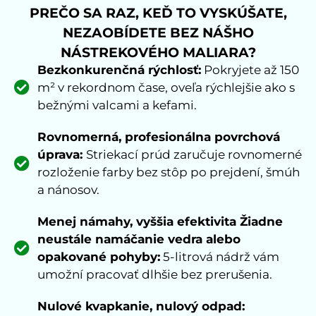
PREČO SA RAZ, KEĎ TO VYSKÚŠATE,
NEZAOBÍDETE BEZ NÁŠHO
NÁSTREKOVÉHO MALIARA?
Bezkonkurenčná rýchlosť:
Pokryjete až 150
m² v rekordnom čase, oveľa rýchlejšie ako s
bežnými valcami a kefami.
Rovnomerná, profesionálna povrchová
úprava:
Striekací prúd zaručuje rovnomerné
rozloženie farby bez stôp po prejdení, šmúh
a nánosov.
Menej námahy, vyššia efektivita Žiadne
neustále namáčanie vedra alebo
opakované pohyby:
5-litrová nádrž vám
umožní pracovať dlhšie bez prerušenia.
Nulové kvapkanie, nulový odpad: