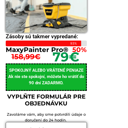
Zásoby sú takmer vypredané:
93%
MaxyPainter Pro®
50%
79€
158,99€
SPOKOJNÝ ALEBO VRÁTENÉ PENIAZE
Ak nie ste spokojní, môžete ho vrátiť do
90 dní ZADARMO.
VYPLŇTE FORMULÁR PRE
OBJEDNÁVKU
Zavoláme vám, aby sme potvrdili údaje o
doručení do 24 hodín.