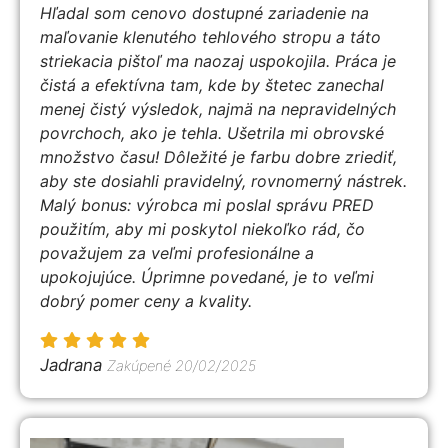
Hľadal som cenovo dostupné zariadenie na
maľovanie klenutého tehlového stropu a táto
striekacia pištoľ ma naozaj uspokojila. Práca je
čistá a efektívna tam, kde by štetec zanechal
menej čistý výsledok, najmä na nepravidelných
povrchoch, ako je tehla. Ušetrila mi obrovské
množstvo času! Dôležité je farbu dobre zriediť,
aby ste dosiahli pravidelný, rovnomerný nástrek.
Malý bonus: výrobca mi poslal správu PRED
použitím, aby mi poskytol niekoľko rád, čo
považujem za veľmi profesionálne a
upokojujúce. Úprimne povedané, je to veľmi
dobrý pomer ceny a kvality.
Jadrana
Zakúpené 20/02/2025