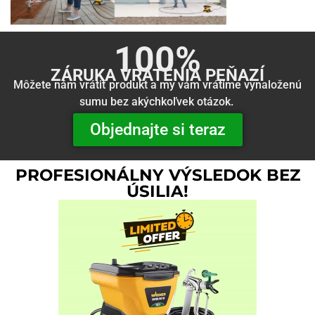
100%
ZÁRUKA VRÁTENIA PEŇAZÍ
Môžete nám vrátiť produkt a my vám vrátime vynaloženú
sumu bez akýchkoľvek otázok.
Objednajte si teraz
PROFESIONÁLNY VÝSLEDOK BEZ
ÚSILIA!