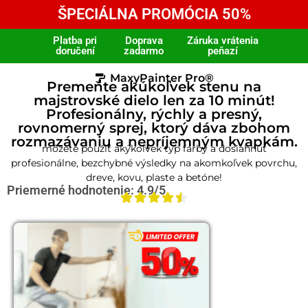
ŠPECIÁLNA PROMÓCIA 50%
Platba pri
Doprava
Záruka vrátenia
doručení
zadarmo
peňazí
MaxyPainter Pro®
Premeňte akúkoľvek stenu na
majstrovské dielo len za 10 minút!
Profesionálny, rýchly a presný,
rovnomerný sprej, ktorý dáva zbohom
rozmazávaniu a nepríjemným kvapkám.
môžete použiť akýkoľvek typ farby a dosiahnuť
profesionálne, bezchybné výsledky na akomkoľvek povrchu,
dreve, kovu, plaste a betóne!
Priemerné hodnotenie: 4.9/5