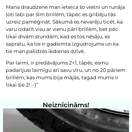
Mana draudzene man ieteica šo vietni un runāja
ļoti labi par šīm brillēm, tāpēc es gribēju tās
uzreiz pamēģināt. Sākumā es nevarēju ticēt, ka
varu izdarīt visu ar vienu pāri brillēm, bet pēc
tikai divām stundām, kad es tos nēsāju, es
sapratu, ka tie ir gadsimta izgudrojums un ka
tie man palīdzēs ikdienas dzīvē.
Par laimi, ir piedāvājums 2×1, tāpēc esmu
padarījusi laimīgu arī savu vīru, un no 20 pāriem
brillēm, kas mums bija mājās, tagad mums ir
tikai šie 2! :-)”
Neiznīcināms!