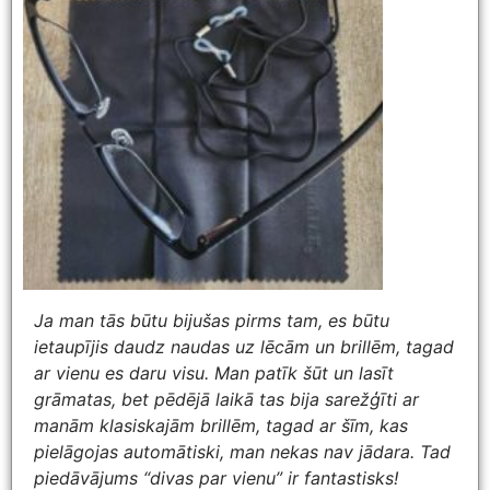
Ja man tās būtu bijušas pirms tam, es būtu
ietaupījis daudz naudas uz lēcām un brillēm, tagad
ar vienu es daru visu. Man patīk šūt un lasīt
grāmatas, bet pēdējā laikā tas bija sarežģīti ar
manām klasiskajām brillēm, tagad ar šīm, kas
pielāgojas automātiski, man nekas nav jādara. Tad
piedāvājums “divas par vienu” ir fantastisks!