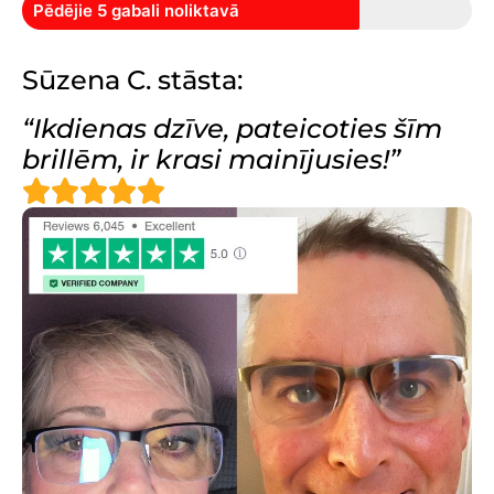
Pēdējie 5 gabali noliktavā
Sūzena C. stāsta:
“Ikdienas dzīve, pateicoties šīm
brillēm, ir krasi mainījusies!”