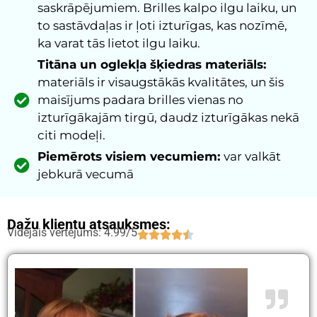
saskrāpējumiem. Brilles kalpo ilgu laiku, un
to sastāvdaļas ir ļoti izturīgas, kas nozīmē,
ka varat tās lietot ilgu laiku.
Titāna un oglekļa šķiedras materiāls:
materiāls ir visaugstākās kvalitātes, un šis
maisījums padara brilles vienas no
izturīgākajām tirgū, daudz izturīgākas nekā
citi modeļi.
Piemērots visiem vecumiem:
var valkāt
jebkurā vecumā
Dažu klientu atsauksmes:
Vidējais vērtējums: 4.99/5