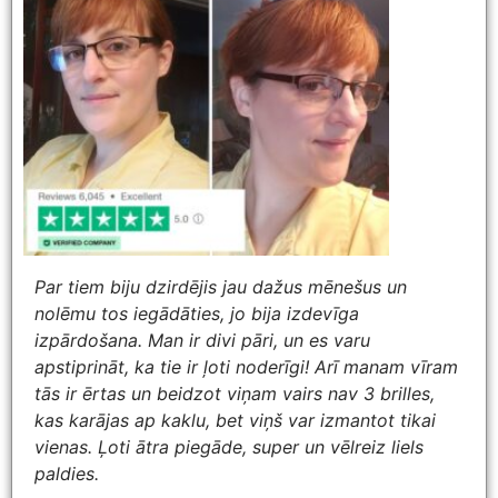
Par tiem biju dzirdējis jau dažus mēnešus un
nolēmu tos iegādāties, jo bija izdevīga
izpārdošana. Man ir divi pāri, un es varu
apstiprināt, ka tie ir ļoti noderīgi! Arī manam vīram
tās ir ērtas un beidzot viņam vairs nav 3 brilles,
kas karājas ap kaklu, bet viņš var izmantot tikai
vienas. Ļoti ātra piegāde, super un vēlreiz liels
paldies.