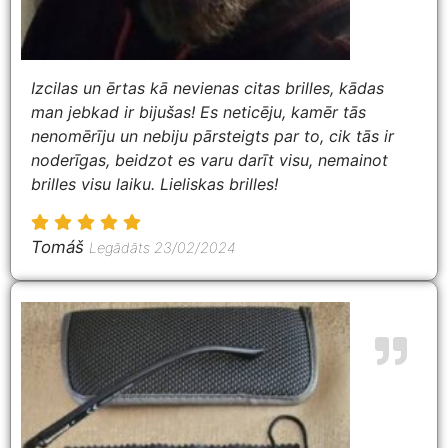
Izcilas un ērtas kā nevienas citas brilles, kādas
man jebkad ir bijušas! Es neticēju, kamēr tās
nenomērīju un nebiju pārsteigts par to, cik tās ir
noderīgas, beidzot es varu darīt visu, nemainot
brilles visu laiku. Lieliskas brilles!
Tomáš
Legādāts 23/02/2024