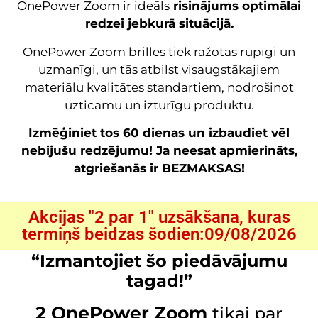
OnePower Zoom ir ideāls
risinājums optimālai
redzei jebkurā situācijā.
OnePower Zoom brilles tiek ražotas rūpīgi un
uzmanīgi, un tās atbilst visaugstākajiem
materiālu kvalitātes standartiem, nodrošinot
uzticamu un izturīgu produktu.
Izmēģiniet tos 60 dienas un izbaudiet vēl
nebijušu redzējumu! Ja neesat apmierināts,
atgriešanās ir BEZMAKSAS!
Akcijas "2 par 1" uzsākšana, kuras
termiņš beidzas šodien:09/08/2026
“Izmantojiet šo piedāvājumu
tagad!”
2 OnePower Zoom
tikai par