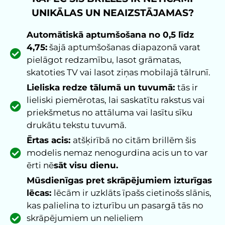
UNIKĀLAS UN NEAIZSTĀJAMAS?
Automātiskā aptumšošana no 0,5 līdz
4,75:
šajā aptumšošanas diapazonā varat
pielāgot redzamību, lasot grāmatas,
skatoties TV vai lasot ziņas mobilajā tālrunī.
Lieliska redze tālumā un tuvumā:
tās ir
lieliski piemērotas, lai saskatītu rakstus vai
priekšmetus no attāluma vai lasītu sīku
drukātu tekstu tuvumā.
Ērtas acis:
atšķirībā no citām brillēm šis
modelis nemaz nenogurdina acis un to var
ērti nē
sāt visu dienu.
Mūsdienīgas pret skrāpējumiem izturīgas
lēcas:
lēcām ir uzklāts īpašs cietinošs slānis,
kas palielina to izturību un pasargā tās no
skrāpējumiem un nelieliem