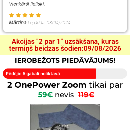
Vienkārši lieliski.
Mārtiņa
Legādāts 08/04/2024
Akcijas "2 par 1" uzsākšana, kuras
termiņš beidzas šodien:09/08/2026
IEROBEŽOTS PIEDĀVĀJUMS!
Pēdējie 5 gabali noliktavā
2 OnePower Zoom
tikai par
59€
nevis
119€