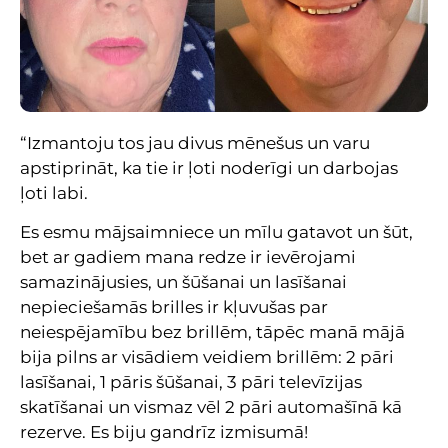
“Izmantoju tos jau divus mēnešus un varu
apstiprināt, ka tie ir ļoti noderīgi un darbojas
ļoti labi.
Es esmu mājsaimniece un mīlu gatavot un šūt,
bet ar gadiem mana redze ir ievērojami
samazinājusies, un šūšanai un lasīšanai
nepieciešamās brilles ir kļuvušas par
neiespējamību bez brillēm, tāpēc manā mājā
bija pilns ar visādiem veidiem brillēm: 2 pāri
lasīšanai, 1 pāris šūšanai, 3 pāri televīzijas
skatīšanai un vismaz vēl 2 pāri automašīnā kā
rezerve. Es biju gandrīz izmisumā!