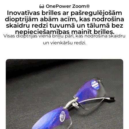
OnePower Zoom®
Inovatīvas brilles ar pašregulējošām
dioptrijām abām acīm, kas nodrošina
skaidru redzi tuvumā un tālumā bez
nepieciešamības mainīt brilles.
Visas dioptrijas vienā briļļu pārī, kas nodrošina skaidru
un vienkāršu redzi.