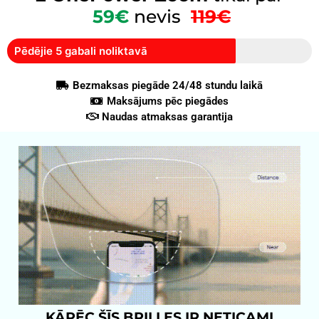
59€
nevis
119€
Pēdējie 5 gabali noliktavā
Bezmaksas piegāde 24/48 stundu laikā
Maksājums pēc piegādes
Naudas atmaksas garantija
KĀPĒC ŠĪS BRILLES IR NETICAMI