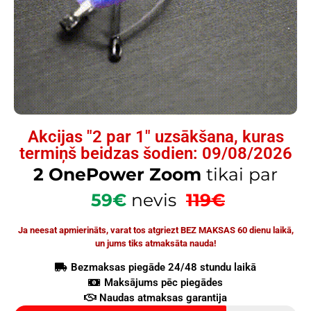
Akcijas "2 par 1" uzsākšana, kuras
termiņš beidzas šodien: 09/08/2026
2 OnePower Zoom
tikai par
59€
nevis
119€
Ja neesat apmierināts, varat tos atgriezt BEZ MAKSAS 60 dienu laikā,
un jums tiks atmaksāta nauda!
Bezmaksas piegāde 24/48 stundu laikā
Maksājums pēc piegādes
Naudas atmaksas garantija