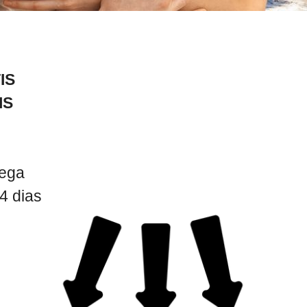
IS
IS
rega
4 dias