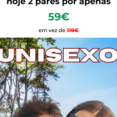
hoje 2 pares por apenas
59€
em vez de
119€