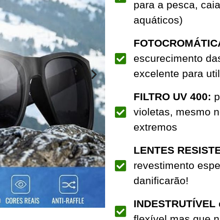
para a pesca, cai
aquáticos)
FOTOCROMÁTIC
escurecimento das
excelente para ut
FILTRO UV 400:
p
violetas, mesmo n
extremos
LENTES RESISTE
revestimento espe
danificarão!
INDESTRUTÍVEL
flexível mas que n