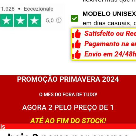
MODELO UNISEX
em dias casuais, d
Satisfeito ou R
Pagamento na e
Envio em 24/48
PROMOÇÃO PRIMAVERA 2024
O MÊS DO FORA DE TUDO!
AGORA 2 PELO PREÇO DE 1
ATÉ AO FIM DO STOCK!
is