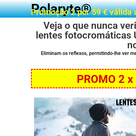
Polaryte®
Promoção 2 por 59 € válida 
Veja o que nunca ver
lentes fotocromáticas 
no
Eliminam os reflexos, permitindo-lhe ver 
PROMO 2 x 