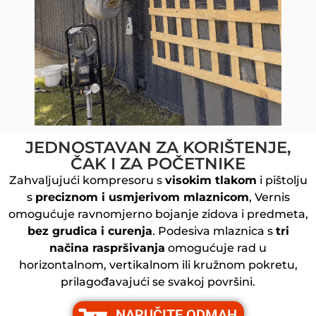
JEDNOSTAVAN ZA KORIŠTENJE,
ČAK I ZA POČETNIKE
Zahvaljujući kompresoru s
visokim tlakom
i pištolju
s
preciznom i usmjerivom mlaznicom
, Vernis
omogućuje ravnomjerno bojanje zidova i predmeta,
bez grudica i curenja
. Podesiva mlaznica s
tri
načina raspršivanja
omogućuje rad u
horizontalnom, vertikalnom ili kružnom pokretu,
prilagođavajući se svakoj površini.
NARUČITE ODMAH