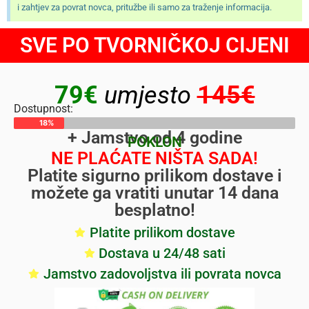
i zahtjev za povrat novca, pritužbe ili samo za traženje informacija.
SVE PO TVORNIČKOJ CIJENI
79€
umjesto
145€
Dostupnost:
18%
+ Jamstvo od 4 godine
POKLON
NE PLAĆATE NIŠTA SADA!
Platite sigurno prilikom dostave i
možete ga vratiti unutar 14 dana
besplatno!
Platite prilikom dostave
Dostava u 24/48 sati
Jamstvo zadovoljstva ili povrata novca