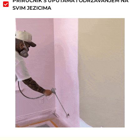
PRIRUČNIK S UPUTAMA I ODRŽAVANJEM NA
SVIM JEZICIMA