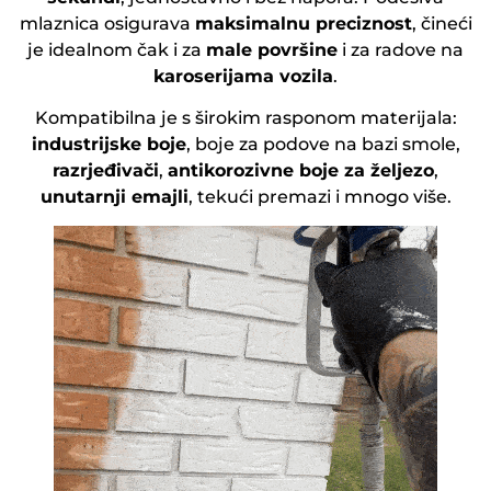
mlaznica osigurava
maksimalnu preciznost
, čineći
je idealnom čak i za
male površine
i za radove na
karoserijama vozila
.
Kompatibilna je s širokim rasponom materijala:
industrijske boje
, boje za podove na bazi smole,
razrjeđivači
,
antikorozivne boje za željezo
,
unutarnji emajli
, tekući premazi i mnogo više.