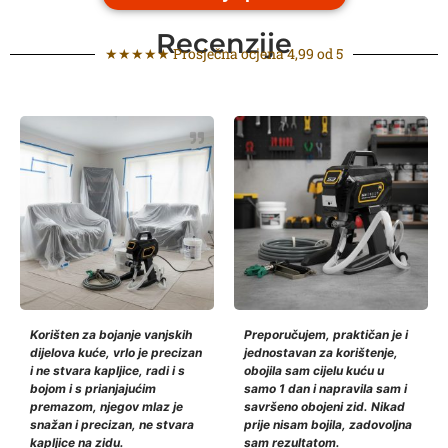
Recenzije
★★★★★ Prosječna ocjena 4,99 od 5
Korišten za bojanje vanjskih
Preporučujem, praktičan je i
dijelova kuće, vrlo je precizan
jednostavan za korištenje,
i ne stvara kapljice, radi i s
obojila sam cijelu kuću u
bojom i s prianjajućim
samo 1 dan i napravila sam i
premazom, njegov mlaz je
savršeno obojeni zid. Nikad
snažan i precizan, ne stvara
prije nisam bojila, zadovoljna
kapljice na zidu.
sam rezultatom.