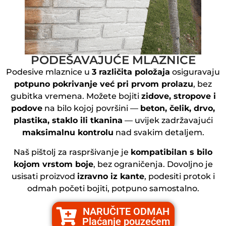
PODEŠAVAJUĆE MLAZNICE
Podesive mlaznice u
3 različita položaja
osiguravaju
potpuno pokrivanje već pri prvom prolazu
, bez
gubitka vremena. Možete bojiti
zidove, stropove i
podove
na bilo kojoj površini —
beton, čelik, drvo,
plastika, staklo ili tkanina
— uvijek zadržavajući
maksimalnu kontrolu
nad svakim detaljem.
Naš pištolj za raspršivanje je
kompatibilan s bilo
kojom vrstom boje
, bez ograničenja. Dovoljno je
usisati proizvod
izravno iz kante
, podesiti protok i
odmah početi bojiti, potpuno samostalno.
NARUČITE ODMAH
Plaćanje pouzećem