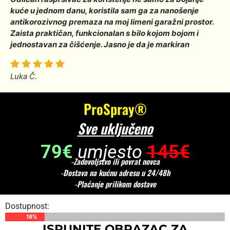
kuće u jednom danu, koristila sam ga za nanošenje
antikorozivnog premaza na moj limeni garažni prostor.
Zaista praktičan, funkcionalan s bilo kojom bojom i
jednostavan za čišćenje. Jasno je da je markiran
Luka Č.
ProSpray®
Sve uključeno
79€
umjesto
145€
-Zadovoljstvo ili povrat novca
-Dostava na kućnu adresu u 24/48h
-Plaćanje prilikom dostave
Dostupnost:
18%
ISPUNITE OBRAZAC ZA