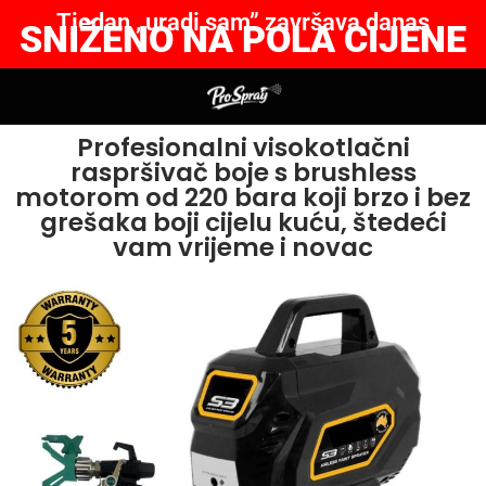
Tjedan „uradi sam” završava danas
SNIŽENO NA POLA CIJENE
Profesionalni visokotlačni
raspršivač boje s brushless
motorom od 220 bara koji brzo i bez
grešaka boji cijelu kuću, štedeći
vam vrijeme i novac