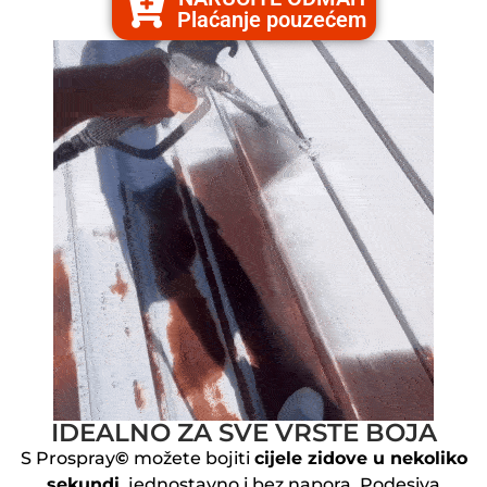
Plaćanje pouzećem
IDEALNO ZA SVE VRSTE BOJA
S Prospray
©
možete bojiti
cijele zidove u nekoliko
sekundi
, jednostavno i bez napora. Podesiva