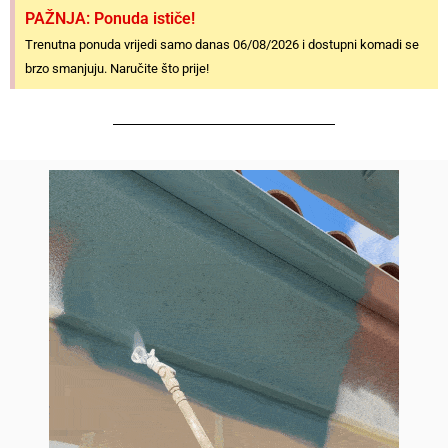
PAŽNJA: Ponuda ističe!
Trenutna ponuda vrijedi samo danas 06/08/2026 i dostupni komadi se
brzo smanjuju. Naručite što prije!