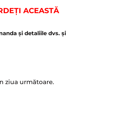
ERDEȚI ACEASTĂ
nda și detaliile dvs. și
în ziua următoare.