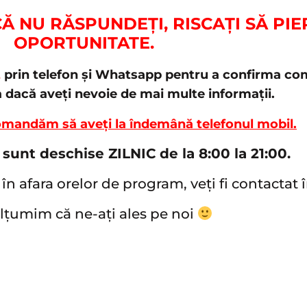
ACĂ NU RĂSPUNDEȚI, RISCAȚI SĂ PI
OPORTUNITATE.
E
prin telefon și Whatsapp pentru a confirma coma
a dacă aveți nevoie de mai multe informații.
omandăm să aveți la îndemână telefonul mobil.
 sunt deschise ZILNIC de la 8:00 la 21:00.
în afara orelor de program, veți fi contactat 
țumim că ne-ați ales pe noi