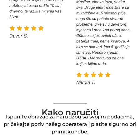
Masline, vinova loza, voćke,
nebitno, ali kada radite 10 sati
sve. Druge električne škare su
dnevno, ta razlika mijenja vaš
mi izdržale 4-5 mjeseci prije
život.
nego što su počele stvarati
probleme. Ove su u devetom
mjesecu i rade kao prvog dana.
Davor S.
Oštrice su još uvijek oštre,
baterija traje, nema kvarova. A
ako se pokvari, ima 5-godišnje
jamstvo. Napokon jedan
OZBILJAN proizvod za one
koji ozbiljno rade.
Nikola T.
Kako naručiti
Ispunite obrazac za narudžbu sa svojim podacima,
pričekajte poziv našeg operatera i platite sigurno pri
primitku robe.