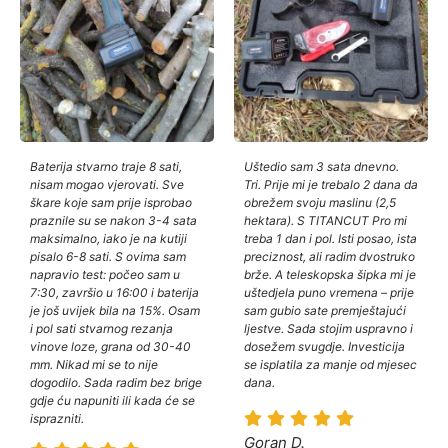
Baterija stvarno traje 8 sati,
Uštedio sam 3 sata dnevno.
nisam mogao vjerovati. Sve
Tri. Prije mi je trebalo 2 dana da
škare koje sam prije isprobao
obrežem svoju maslinu (2,5
praznile su se nakon 3-4 sata
hektara). S TITANCUT Pro mi
maksimalno, iako je na kutiji
treba 1 dan i pol. Isti posao, ista
pisalo 6-8 sati. S ovima sam
preciznost, ali radim dvostruko
napravio test: počeo sam u
brže. A teleskopska šipka mi je
7:30, završio u 16:00 i baterija
uštedjela puno vremena – prije
je još uvijek bila na 15%. Osam
sam gubio sate premještajući
i pol sati stvarnog rezanja
ljestve. Sada stojim uspravno i
vinove loze, grana od 30-40
dosežem svugdje. Investicija
mm. Nikad mi se to nije
se isplatila za manje od mjesec
dogodilo. Sada radim bez brige
dana.
gdje ću napuniti ili kada će se
isprazniti.
Goran D.