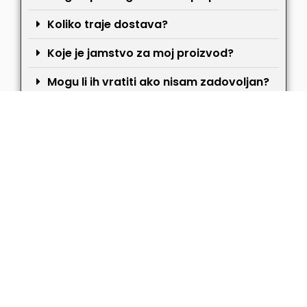
Koliko traje dostava?
Koje je jamstvo za moj proizvod?
Mogu li ih vratiti ako nisam zadovoljan?
Copyright © 2025 ClimaOne™
Via degli aceri 48 – 58122 Trento – 3485512011
This site is not a part of Facebook website or Facebook Inc. Additionally. This site is NOT endorsed
by FACEBOOK is a trademark of FACEBOOK, Inc.
Gli articoli, le storie e i commenti che compaiono su questo sito sono “pubblicitari”, quindi le
informazioni fornite sono a scopo puramente informativo, per dare un’idea delle potenzialità
(sempre condizionate) di ciò che viene illustrato nella pagina successiva (a cui si accede cliccando
sui link presenti nei vari articoli) o nei form iframe (script incorporati nel nostro sito che permettono
di ordinare un prodotto o un servizio direttamente sul sito).