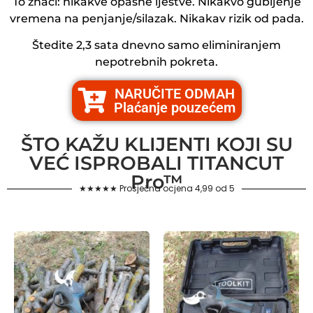
To znači: nikakve opasne ljestve. Nikakvo gubljenje
vremena na penjanje/silazak. Nikakav rizik od pada.
Štedite 2,3 sata dnevno samo eliminiranjem
nepotrebnih pokreta.
NARUČITE ODMAH
Plaćanje pouzećem
ŠTO KAŽU KLIJENTI KOJI SU
VEĆ ISPROBALI TITANCUT
Pro™
★★★★★ Prosječna ocjena 4,99 od 5