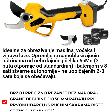
Idealne za obrezivanje maslina, voćaka i
vinove loze. Opremljene samoblokirajućim
oštricama od nehrđajućeg čelika 65Mn (3
puta otpornije od standardnih) i baterijom s 8
sati stvarne autonomije - ne uobičajenih 2-3
sata koja se obećavaju.
BRZO I PRECIZNO REZANJE BEZ NAPORA -
GRANE DEBLJINE DO 50 MM PADAJU PRI
PRVOM UDARCU (S RUČNIM ŠKARAMA BISTE
SE ZNOJILI 5 MINUTA)