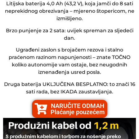
Litijska baterija 4,0 Ah (43,2 V), koja jamči do 8 sati
neprekidnog obrezivanja – mjereno štopericom, ne
izmišljeno.
Brzo punjenje za 2 sata: uvijek spreman za sljedeći
dan.
Ugrađeni zaslon s brojačem rezova i stalno
praćenom razinom napunjenosti – znate TOČNO
koliko autonomije vam ostaje, bez neugodnih
iznenađenja usred posla.
Druga baterija UKLJUČENA BESPLATNO: to znači 16
sati rada, bez IKADA zaustavljanja.
NARUČITE ODMAH
Plaćanje pouzećem