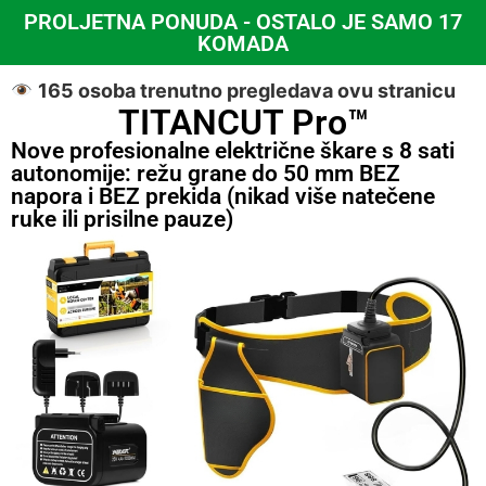
PROLJETNA PONUDA - OSTALO JE SAMO 17
KOMADA
165
osoba trenutno pregledava ovu stranicu
TITANCUT Pro™
Nove profesionalne električne škare s 8 sati
autonomije: režu grane do 50 mm BEZ
napora i BEZ prekida (nikad više natečene
ruke ili prisilne pauze)