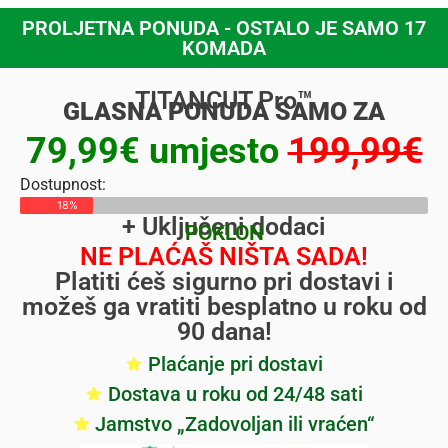
PROLJETNA PONUDA - OSTALO JE SAMO 17
KOMADA
TITANCUT Pro™
GLASNA PONUDA SAMO ZA
79,99€ umjesto
199,99€
Dostupnost:
18%
+ Uključeni dodaci
POKLON
NE PLAĆAŠ NIŠTA SADA!
Platiti ćeš sigurno pri dostavi i
možeš ga vratiti besplatno u roku od
90 dana!
Plaćanje pri dostavi
Dostava u roku od 24/48 sati
Jamstvo „Zadovoljan ili vraćen“