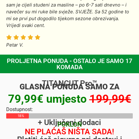
sam je cijeli studeni za masline – po 6-7 sati dnevno – i
navečer su mi ruke bile svježe. SVJEŽE. Sa 52 godine to
mi se prvi put dogodilo tijekom sezone obrezivanja.
Vrijedi svaki cent.
Petar V.
PROLJETNA PONUDA - OSTALO JE SAMO 17
KOMADA
TITANCUT Pro™
GLASNA PONUDA SAMO ZA
79,99€ umjesto
199,99€
Dostupnost:
18%
+ Uključeni dodaci
POKLON
NE PLAĆAŠ NIŠTA SADA!