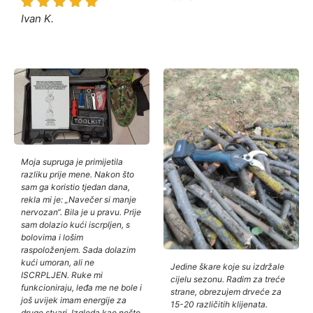
Ivan K.
Moja supruga je primijetila
razliku prije mene. Nakon što
sam ga koristio tjedan dana,
rekla mi je: „Navečer si manje
nervozan“. Bila je u pravu. Prije
sam dolazio kući iscrpljen, s
bolovima i lošim
raspoloženjem. Sada dolazim
kući umoran, ali ne
Jedine škare koje su izdržale
ISCRPLJEN. Ruke mi
cijelu sezonu. Radim za treće
funkcioniraju, leđa me ne bole i
strane, obrezujem drveće za
još uvijek imam energije za
15-20 različitih klijenata.
druge stvari. Izgleda kao nešto