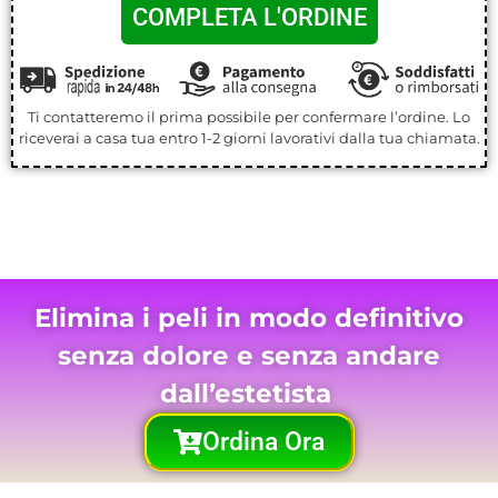
COMPLETA L'ORDINE
Ti contatteremo il prima possibile per confermare l’ordine. Lo
riceverai a casa tua entro 1-2 giorni lavorativi dalla tua chiamata.
Elimina i peli in modo definitivo
senza dolore e senza andare
dall’estetista
Ordina Ora