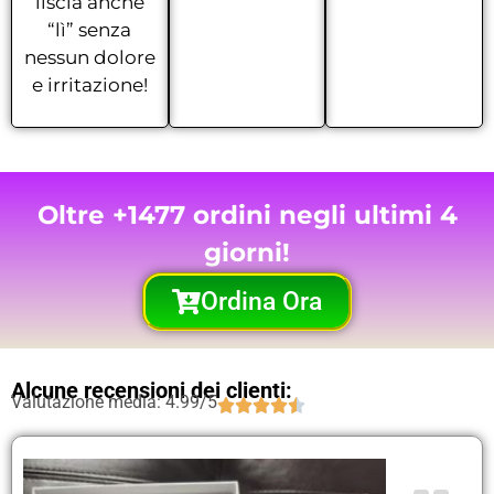
liscia anche
“lì” senza
nessun dolore
e irritazione!
Oltre +1477 ordini negli ultimi 4
giorni!
Ordina Ora
Alcune recensioni dei clienti:
Valutazione media: 4.99/5