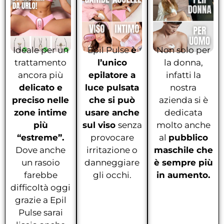
Ideale per un
Epil Pulse
è
Non solo per
trattamento
l’unico
la donna,
ancora più
epilatore a
infatti la
delicato e
luce pulsata
nostra
preciso nelle
che si può
azienda si è
zone intime
usare anche
dedicata
più
sul viso
senza
molto anche
“estreme”.
provocare
al
pubblico
Dove anche
irritazione o
maschile che
un rasoio
danneggiare
è sempre più
farebbe
gli occhi.
in aumento.
difficoltà oggi
grazie a Epil
Pulse sarai