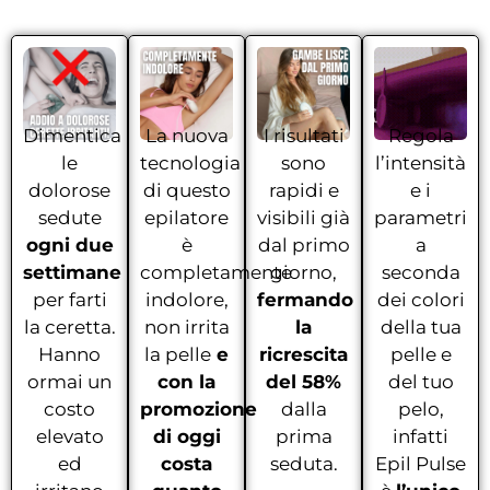
Dimentica
La nuova
I risultati
Regola
le
tecnologia
sono
l’intensità
dolorose
di questo
rapidi e
e i
sedute
epilatore
visibili già
parametri
ogni due
è
dal primo
a
settimane
completamente
giorno,
seconda
per farti
indolore,
fermando
dei colori
la ceretta.
non irrita
la
della tua
Hanno
la pelle
e
ricrescita
pelle e
ormai un
con la
del 58%
del tuo
costo
promozione
dalla
pelo,
elevato
di oggi
prima
infatti
ed
costa
seduta.
Epil Pulse