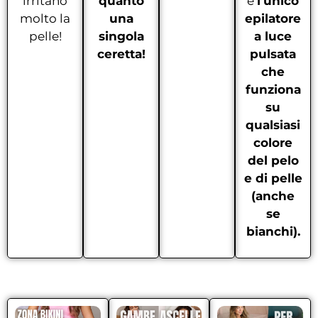
irritano
quanto
è
l’unico
molto la
una
epilatore
pelle!
singola
a luce
ceretta!
pulsata
che
funziona
su
qualsiasi
colore
del pelo
e di pelle
(anche
se
bianchi).