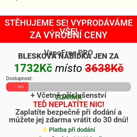
STĚHUJEME SE! VYPRODÁVÁME
VŠE!
ZA VÝROBNÍ CENY
VapoFree PRO
BLESKOVÁ NABÍDKA JEN ZA
1732Kč
místo
3638Kč
Dostupnost:
18%
+ Včetně příslušenství
ZDARMA
TEĎ NEPLATÍTE NIC!
Zaplatíte bezpečně při dodání a
můžete jej zdarma vrátit do 30 dnů!
Platba při dodání