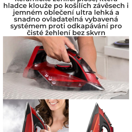
hladce klouže po košilích závěsech i
jemném oblečení ultra lehká a
snadno ovladatelná vybavená
systémem proti odkapávání pro
čisté žehlení bez skvrn