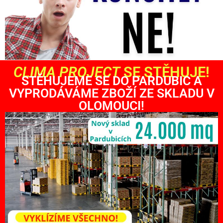
CLIMA PROJECT
SE STĚHUJE!
STĚHUJEME SE DO PARDUBIC A
VYPRODÁVÁME ZBOŽÍ ZE SKLADU V
OLOMOUCI!