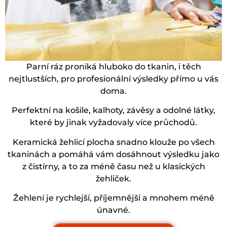
Parní ráz proniká hluboko do tkanin, i těch
nejtlustších, pro profesionální výsledky přímo u vás
doma.
Perfektní na košile, kalhoty, závěsy a odolné látky,
které by jinak vyžadovaly více průchodů.
Keramická žehlicí plocha snadno klouže po všech
tkaninách a pomáhá vám dosáhnout výsledku jako
z čistírny, a to za méně času než u klasických
žehliček.
Žehlení je rychlejší, příjemnější a mnohem méně
únavné.