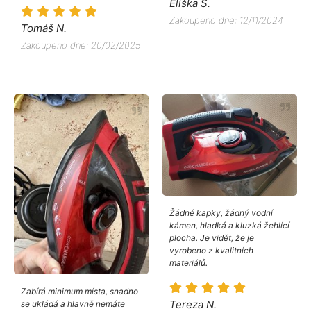
Eliška S.
Zakoupeno dne: 12/11/2024
Tomáš N.
Zakoupeno dne: 20/02/2025
Žádné kapky, žádný vodní
kámen, hladká a kluzká žehlící
plocha. Je vidět, že je
vyrobeno z kvalitních
materiálů.
Zabírá minimum místa, snadno
Tereza N.
se ukládá a hlavně nemáte