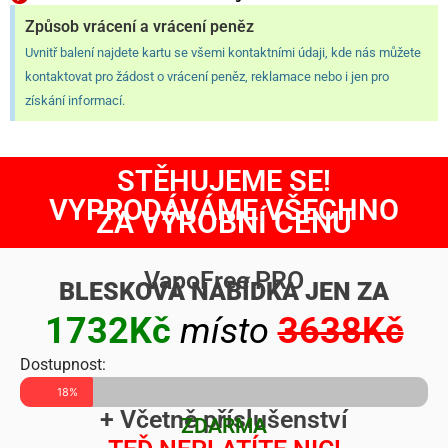
Způsob vrácení a vrácení peněz
Uvnitř balení najdete kartu se všemi kontaktními údaji, kde nás můžete
kontaktovat pro žádost o vrácení peněz, reklamace nebo i jen pro
získání informací.
STĚHUJEME SE!
VYPRODÁVÁME VŠECHNO
ZA VÝROBNÍ CENU
VapoFree PRO
BLESKOVÁ NABÍDKA JEN ZA
1732Kč
místo
3638Kč
Dostupnost:
18%
+ Včetně příslušenství
ZDARMA