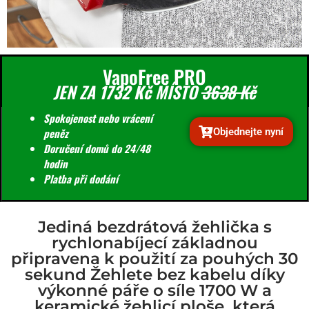
VapoFree PRO
JEN ZA
1732 Kč
MÍSTO
3638 Kč
Spokojenost nebo vrácení
Objednejte nyní
peněz
Doručení domů do 24/48
hodin
Platba při dodání
Jediná bezdrátová žehlička s
rychlonabíjecí základnou
připravena k použití za pouhých 30
sekund Žehlete bez kabelu díky
výkonné páře o síle 1700 W a
keramické žehlicí ploše, která