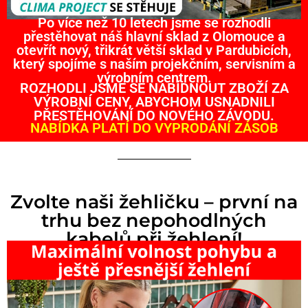
Po více než 10 letech jsme se rozhodli
přestěhovat náš hlavní sklad z Olomouce a
otevřít nový, třikrát větší sklad v Pardubicích,
který spojíme s naším projekčním, servisním a
výrobním centrem.
ROZHODLI JSME SE NABÍDNOUT ZBOŽÍ ZA
VÝROBNÍ CENY, ABYCHOM USNADNILI
PŘESTĚHOVÁNÍ DO NOVÉHO ZÁVODU.
NABÍDKA PLATÍ DO VYPRODÁNÍ ZÁSOB
Zvolte naši žehličku – první na
trhu bez nepohodlných
kabelů při žehlení!