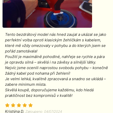
Tento bezdrátový model nás hned zaujal a ukázal se jako
perfektní volba oproti klasickým žehličkám s kabelem,
které mě vždy omezovaly v pohybu a do kterých jsem se
pořád zamotávala!
Použití je maximálně pohodlné, nahřeje se rychle a pára
je opravdu silná – skvělá i na závěsy a silnější látky.
Nejvíc jsme ocenili naprostou svobodu pohybu – konečně
žádný kabel pod nohama při žehlení!
Je velmi lehká, kvalitně zpracovaná a snadno se ukládá –
zabere minimum místa.
Skvělá koupě, doporučujeme každému, kdo hledá
praktičnost bez kompromisů v kvalitě!
Kristýna D.
Zakoupeno: 04/07/2024