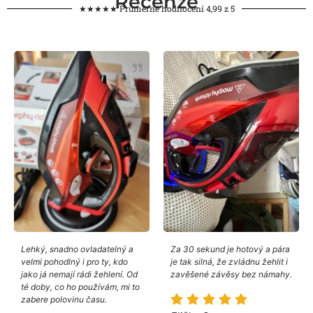
Recenze
★★★★★ Průměrné hodnocení 4,99 z 5
Lehký, snadno ovladatelný a
Za 30 sekund je hotový a pára
velmi pohodlný i pro ty, kdo
je tak silná, že zvládnu žehlit i
jako já nemají rádi žehlení. Od
zavěšené závěsy bez námahy.
té doby, co ho používám, mi to
zabere polovinu času.