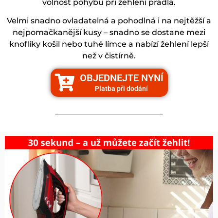
volnost pohybu při žehlení prádla.
Velmi snadno ovladatelná a pohodlná i na nejtěžší a
nejpomačkanější kusy – snadno se dostane mezi
knoflíky košil nebo tuhé límce a nabízí žehlení lepší
než v čistírně.
OBJEDNEJTE NYNÍ
Platba při dodání