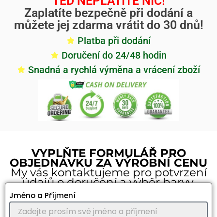
TEĎ NEPLATÍTE NIC!
Zaplatíte bezpečně při dodání a
můžete jej zdarma vrátit do 30 dnů!
Platba při dodání
Doručení do 24/48 hodin
Snadná a rychlá výměna a vrácení zboží
VYPLŇTE FORMULÁŘ PRO
OBJEDNÁVKU ZA VÝROBNÍ CENU
My vás kontaktujeme pro potvrzení
údajů o doručení a výběr barvy.
Jméno a Příjmení