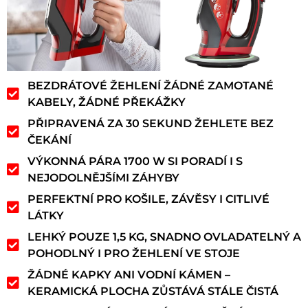
BEZDRÁTOVÉ ŽEHLENÍ ŽÁDNÉ ZAMOTANÉ
KABELY, ŽÁDNÉ PŘEKÁŽKY
PŘIPRAVENÁ ZA 30 SEKUND ŽEHLETE BEZ
ČEKÁNÍ
VÝKONNÁ PÁRA 1700 W SI PORADÍ I S
NEJODOLNĚJŠÍMI ZÁHYBY
PERFEKTNÍ PRO KOŠILE, ZÁVĚSY I CITLIVÉ
LÁTKY
LEHKÝ POUZE 1,5 KG, SNADNO OVLADATELNÝ A
POHODLNÝ I PRO ŽEHLENÍ VE STOJE
ŽÁDNÉ KAPKY ANI VODNÍ KÁMEN –
KERAMICKÁ PLOCHA ZŮSTÁVÁ STÁLE ČISTÁ