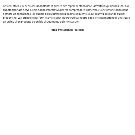
Articoli, storie e recensioni raccontante in questo sito rappresentano delle ”advertorial/pubblicità” per cui
quanto riportato serve a solo scopo informativo per far comprendere il potenziale (che rimane comunque
sempre un condizionale) di quanto poi illustrato nella pagina seguente (a cui si arriva cliccando sui link
presenti nei vari articoli) o nel form iframe (script incorporati sul nostro sito e che permettono di effettuare
un ordine di un prodotto o servizio direttamente sul sito stesso).
mail:
info@genius-eu.com