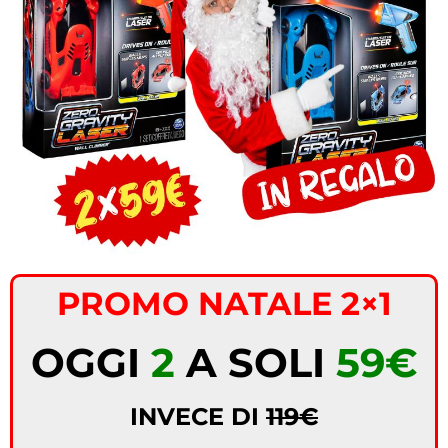
PROMO NATALE 2×1
OGGI
2
A SOLI
59€
INVECE DI
119€