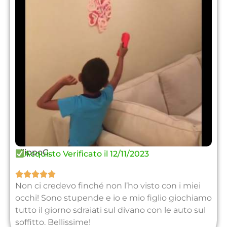
FilippoG.
Acquisto Verificato il 12/11/2023





Non ci credevo finché non l’ho visto con i miei
occhi! Sono stupende e io e mio figlio giochiamo
tutto il giorno sdraiati sul divano con le auto sul
soffitto. Bellissime!