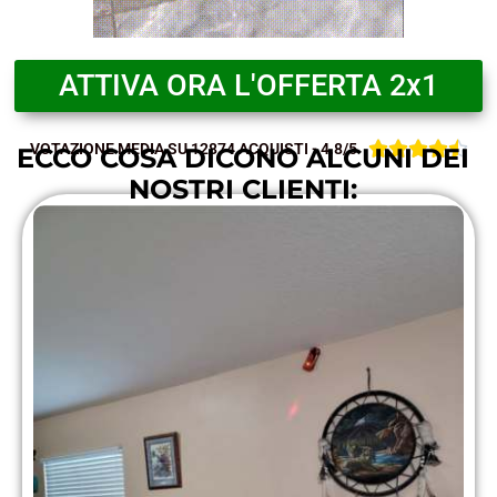
ATTIVA ORA L'OFFERTA 2x1





VOTAZIONE MEDIA SU 12874 ACQUISTI - 4.8/5
ECCO COSA DICONO ALCUNI DEI
NOSTRI CLIENTI: