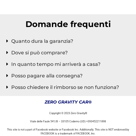
BAMBINI, OFFERTE GIOCATTOLI NATALE
Domande frequenti
Quanto dura la garanzia?
Dove si può comprare?
In quanto tempo mi arriverà a casa?
Posso pagare alla consegna?
Posso chiedere il rimborso se non funziona?
ZERO GRAVITY CAR®
Copyright © 2023 Zero Gravity®
Viale delle Faule 541/B – 33105 Coderno (UD) +393452211898
This site is not a part of Facebook website or Facebook Inc. Additionally. This site is NOT endorsed by
FACEBOOK is a trademark of FACEBOOK, Inc.